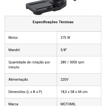
Especificações Técnicas
Motor
375 W
Mandril
5/8”
Quantidade de rotação por
280 / 3000 rpm
minuto
Alimentação
220V
Dimensões (L x A x P)
18,5 x 58 x 44 cm
Marca
MOTOMIL